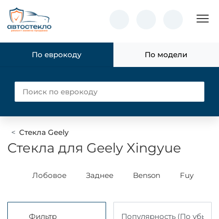
Пок
По еврокоду
По модели
Стекла Geely
Стекла для Geely Xingyue
XYG
Лобовое
Заднее
Benson
Fuyao
Фильтр