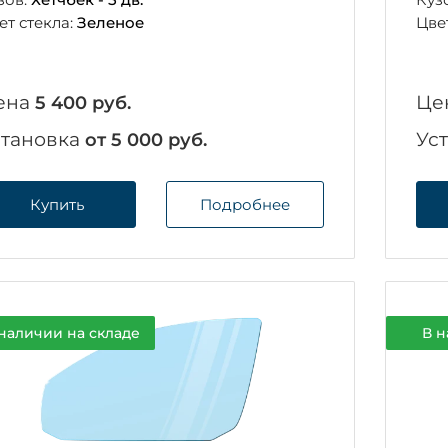
ет стекла:
Зеленое
Цве
ена
Це
5 400 руб.
становка
Ус
от 5 000 руб.
Купить
Подробнее
наличии на складе
В н