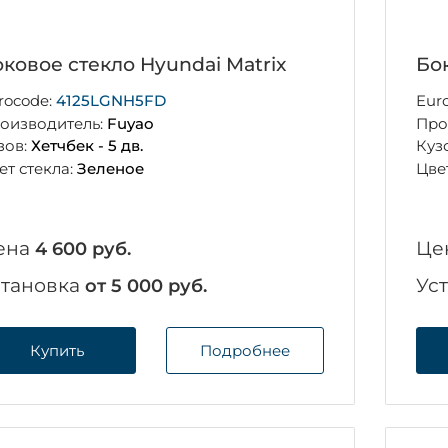
ковое стекло Hyundai Matrix
Бо
rocode:
4125LGNH5FD
Eur
оизводитель:
Fuyao
Про
зов:
Хетчбек - 5 дв.
Куз
ет стекла:
Зеленое
Цве
ена
Це
4 600 руб.
становка
Ус
от 5 000 руб.
Купить
Подробнее