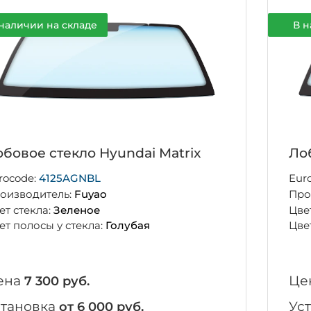
наличии на складе
В н
бовое стекло Hyundai Matrix
Ло
rocode:
4125AGNBL
Eur
оизводитель:
Fuyao
Про
ет стекла:
Зеленое
Цве
ет полосы у стекла:
Голубая
Цве
ена
Це
7 300 руб.
становка
Ус
от 6 000 руб.