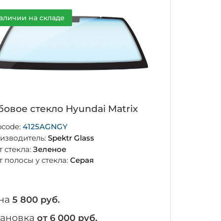
аличии на складе
бовое стекло Hyundai Matrix
ocode:
4125AGNGY
изводитель:
Spektr Glass
т стекла:
Зеленое
т полосы у стекла:
Серая
на
5 800 руб.
тановка
от 6 000 руб.