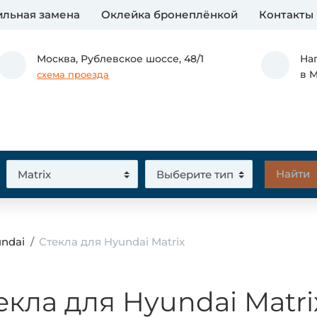
льная замена
Оклейка бронеплёнкой
Контакты
Москва,
Рублевское шоссе, 48/1
На
в 
схема проезда
undai
Стекла для Hyundai Matrix
екла для Hyundai Matri