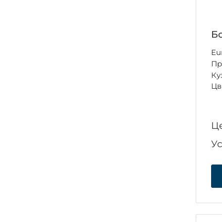
Бо
Eu
Пр
Ку
Цв
Ц
У