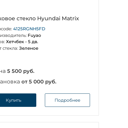
ковое стекло Hyundai Matrix
ocode:
4125RGNH5FD
изводитель:
Fuyao
ов:
Хетчбек - 5 дв.
т стекла:
Зеленое
на
5 500 руб.
тановка
от 5 000 руб.
Купить
Подробнее