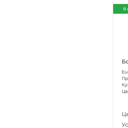
В 
Бо
Eu
Пр
Ку
Цв
Ц
У