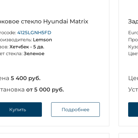
ковое стекло Hyundai Matrix
Зад
rocode:
4125LGNH5FD
Eur
оизводитель:
Lemson
Про
зов:
Хетчбек - 5 дв.
Куз
ет стекла:
Зеленое
Цве
ена
Це
5 400 руб.
становка
Ус
от 5 000 руб.
Купить
Подробнее