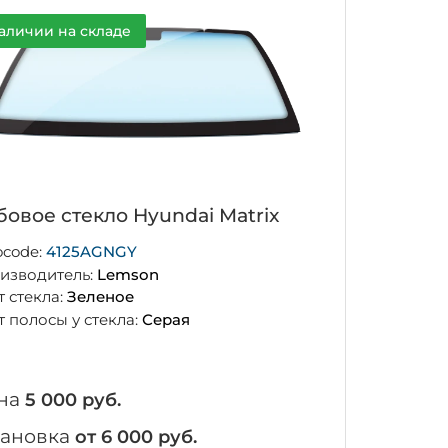
аличии на складе
бовое стекло Hyundai Matrix
ocode:
4125AGNGY
изводитель:
Lemson
т стекла:
Зеленое
т полосы у стекла:
Серая
на
5 000 руб.
тановка
от 6 000 руб.