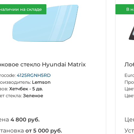
наличии на складе
В н
ковое стекло Hyundai Matrix
Ло
rocode:
4125RGNH5RD
Eur
оизводитель:
Lemson
Про
зов:
Хетчбек - 5 дв.
Цве
ет стекла:
Зеленое
Цве
ена
Це
4 800 руб.
становка
Ус
от 5 000 руб.