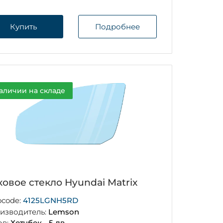
Купить
Подробнее
аличии на складе
ковое стекло Hyundai Matrix
ocode:
4125LGNH5RD
изводитель:
Lemson
ов:
Хетчбек - 5 дв.