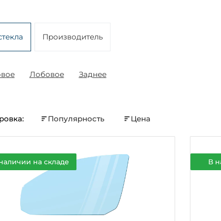
стекла
Производитель
овое
Лобовое
Заднее
ровка:
Популярность
Цена
наличии на складе
В н