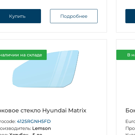
Купить
Подробнее
наличии на складе
В н
ковое стекло Hyundai Matrix
Бо
rocode:
4125RGNH5FD
Eur
оизводитель:
Lemson
Про
зов:
Хетчбек - 5 дв.
Куз