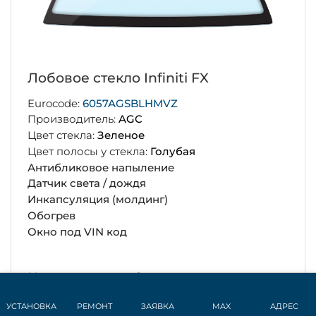
Лобовое стекло Infiniti FX
Eurocode:
6057AGSBLHMVZ
Производитель:
AGC
Цвет стекла:
Зеленое
Цвет полосы у стекла:
Голубая
Антибликовое напыление
Датчик света / дождя
Инкапсуляция (молдинг)
Обогрев
Окно под VIN код
Цена
49 600 руб.
Установка
от 6 000 руб.
УСТАНОВКА
РЕМОНТ
ЗАЯВКА
MAX
АДРЕС