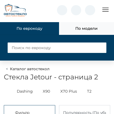
Пок
По еврокоду
По модели
Каталог автостекол
Стекла Jetour - страница 2
T1
Dashing
X90
X70 Plus
T2
T1
Фильтр