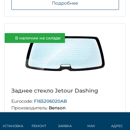
Подробнее
В наличии на складе
Заднее стекло Jetour Dashing
Eurocode:
F165206020AB
Производитель:
Benson
Цвет стекла:
Зеленое
Обогрев
УСТАНОВКА
РЕМОНТ
ЗАЯВКА
MAX
АДРЕС