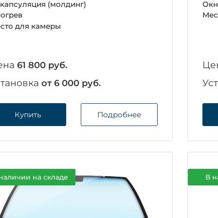
капсуляция (молдинг)
Окн
огрев
Мес
сто для камеры
ена
Це
61 800 руб.
становка
Ус
от 6 000 руб.
Купить
Подробнее
наличии на складе
В н