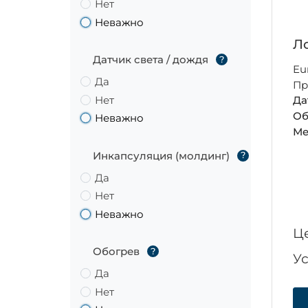
Нет
Неважно
Ло
Датчик света / дождя
?
Eu
Да
Пр
Нет
Да
Об
Неважно
Ме
Инкапсуляция (молдинг)
?
Да
Нет
Неважно
Ц
Обогрев
?
У
Да
Нет