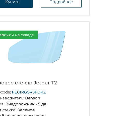
Купить
Подробнее
аличии на складе
овое стекло Jetour T2
ocode:
FE01RGSR5FDKZ
изводитель:
Benson
ов:
Внедорожник - 5 дв.
т стекла:
Зеленое
ибликовое напыление