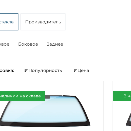
стекла
Производитель
овое
Боковое
Заднее
ровка:
Популярность
Цена
наличии на складе
В н