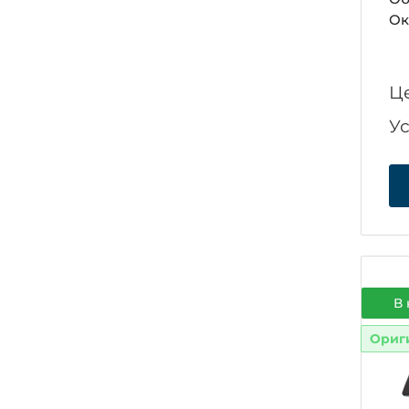
Ок
Ц
У
В 
Ориг