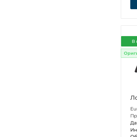
В 
Ориг
Ло
Eu
Пр
Да
Ин
Об