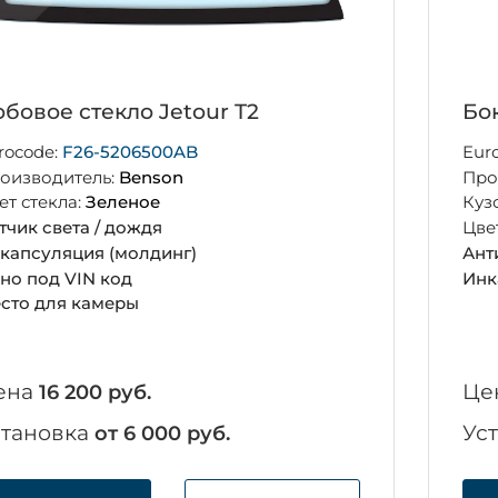
бовое стекло Jetour T2
Бок
rocode:
F26-5206500AB
Eur
оизводитель:
Benson
Про
ет стекла:
Зеленое
Куз
тчик света / дождя
Цве
капсуляция (молдинг)
Ант
но под VIN код
Инк
сто для камеры
ена
Це
16 200 руб.
становка
Ус
от 6 000 руб.