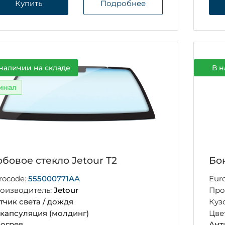
Купить
Подробнее
наличии на складе
В н
инал
бовое стекло Jetour T2
Бок
rocode:
555000771AA
Eur
оизводитель:
Jetour
Про
тчик света / дождя
Куз
капсуляция (молдинг)
Цве
огрев
Ант