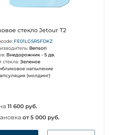
овое стекло Jetour T2
ocode:
FE01LGSR5FDKZ
изводитель:
Benson
ов:
Внедорожник - 5 дв.
т стекла:
Зеленое
ибликовое напыление
апсуляция (молдинг)
на
11 600 руб.
тановка
от 5 000 руб.