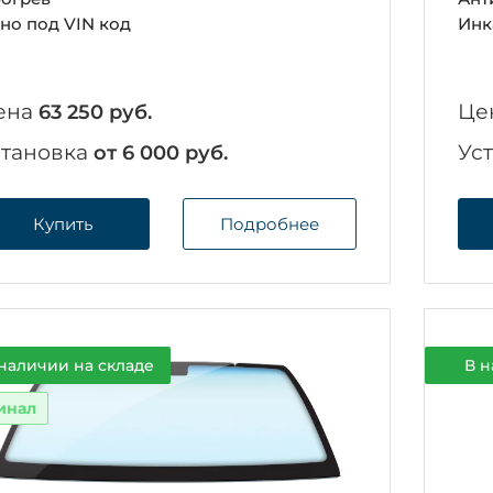
но под VIN код
Инк
ена
Це
63 250 руб.
становка
Ус
от 6 000 руб.
Купить
Подробнее
наличии на складе
В н
инал