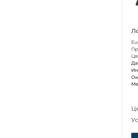
Ло
Eu
Пр
Цв
Да
Ин
Ок
Ме
Ц
У