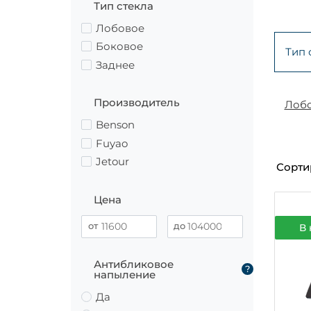
Тип стекла
Лобовое
Боковое
Тип 
Заднее
Производитель
Лоб
Benson
Fuyao
Jetour
Сорти
Цена
В 
Антибликовое
?
напыление
Да