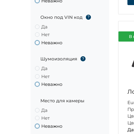
Неважно
Окно под VIN код
?
Да
Нет
В 
Неважно
Шумоизоляция
?
Да
Нет
Неважно
Ло
Место для камеры
Eu
Пр
Да
Цв
Нет
Цв
Неважно
Да