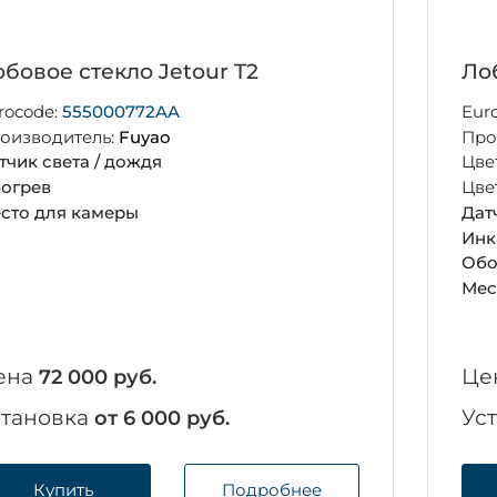
бовое стекло Jetour T2
Ло
rocode:
555000772AA
Eur
оизводитель:
Fuyao
Про
тчик света / дождя
Цве
огрев
Цве
сто для камеры
Дат
Инк
Обо
Мес
ена
Це
72 000 руб.
становка
Ус
от 6 000 руб.
Купить
Подробнее