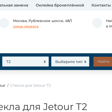
льная замена
Оклейка бронеплёнкой
Контакты
Москва,
Рублевское шоссе, 48/1
На
в 
схема проезда
our
Стекла для Jetour T2
екла для Jetour T2