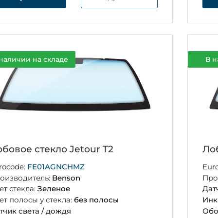
наличии на складе
В н
бовое стекло Jetour T2
Ло
rocode:
FE01AGNCHMZ
Eur
оизводитель:
Benson
Про
ет стекла:
Зеленое
Дат
ет полосы у стекла:
без полосы
Инк
тчик света / дождя
Обо