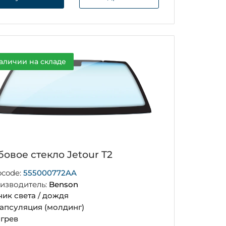
аличии на складе
бовое стекло Jetour T2
ocode:
555000772AA
изводитель:
Benson
чик света / дождя
апсуляция (молдинг)
грев