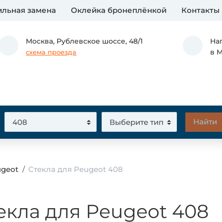
льная замена
Оклейка бронеплёнкой
Контакты
Москва,
Рублевское шоссе, 48/1
На
в 
схема проезда
ugeot
Стекла для Peugeot 408
екла для Peugeot 408