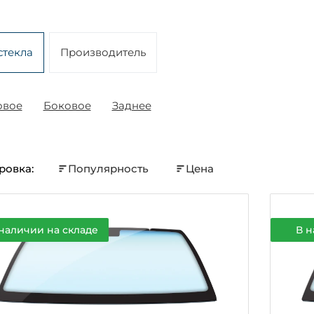
стекла
Производитель
овое
Боковое
Заднее
ровка:
Популярность
Цена
наличии на складе
В н