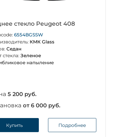
днее стекло Peugeot 408
ocode:
6554BGSSW
изводитель:
КМК Glass
ов:
Седан
т стекла:
Зеленое
ибликовое напыление
на
5 200 руб.
тановка
от 6 000 руб.
Купить
Подробнее