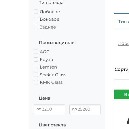
Тип стекла
Лобовое
Боковое
Тип 
Заднее
Производитель
Лоб
AGC
Fuyao
Lemson
Сорти
Spektr Glass
КМК Glass
В 
Цена
Цвет стекла