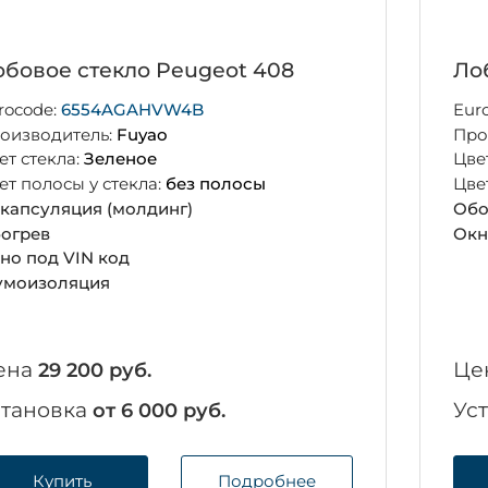
бовое стекло Peugeot 408
Ло
rocode:
6554AGAHVW4B
Eur
оизводитель:
Fuyao
Про
ет стекла:
Зеленое
Цве
ет полосы у стекла:
без полосы
Цве
капсуляция (молдинг)
Обо
огрев
Окн
но под VIN код
моизоляция
ена
Це
29 200 руб.
становка
Ус
от 6 000 руб.
Купить
Подробнее