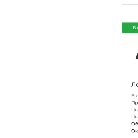
В 
Ло
Eu
Пр
Цв
Цв
Об
Ок