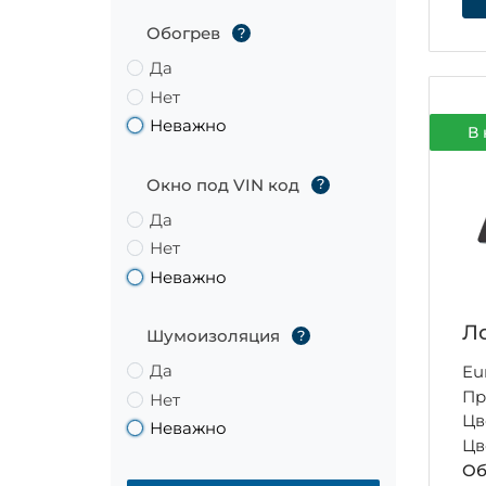
Обогрев
?
Да
Нет
Неважно
В 
Окно под VIN код
?
Да
Нет
Неважно
Ло
Шумоизоляция
?
Да
Eu
Пр
Нет
Цв
Неважно
Цв
Об