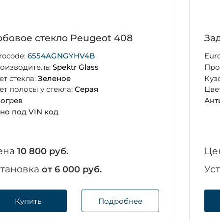
бовое стекло Peugeot 408
За
rocode:
6554AGNGYHV4B
Eur
оизводитель:
Spektr Glass
Про
ет стекла:
Зеленое
Куз
ет полосы у стекла:
Серая
Цве
огрев
Ант
но под VIN код
ена
Це
10 800 руб.
становка
Ус
от 6 000 руб.
Купить
Подробнее