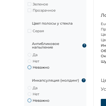
Зеленое
Прозрачное
Ло
Цвет полосы у стекла
Eu
Пр
Серая
Цв
Цв
Антибликовое
Ин
?
напыление
Об
Да
Ок
Нет
Шу
Неважно
Ц
Инкапсуляция (молдинг)
?
Да
У
Нет
Неважно