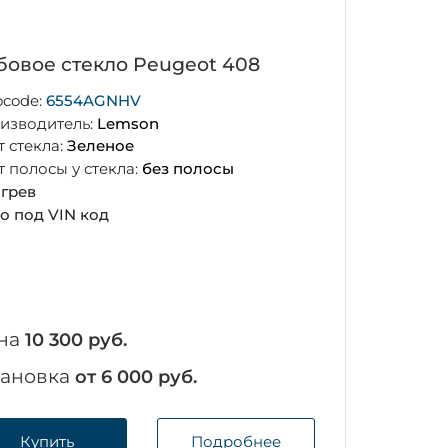
бовое стекло Peugeot 408
ocode:
6554AGNHV
изводитель:
Lemson
т стекла:
Зеленое
т полосы у стекла:
без полосы
грев
о под VIN код
на
10 300 руб.
тановка
от 6 000 руб.
Купить
Подробнее