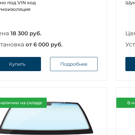
но под VIN код
Шум
моизоляция
ена
Це
18 300 руб.
становка
Ус
от 6 000 руб.
Купить
Подробнее
наличии на складе
В н