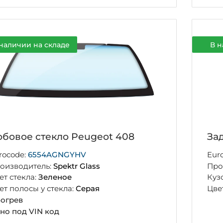
наличии на складе
В н
бовое стекло Peugeot 408
За
rocode:
6554AGNGYHV
Eur
оизводитель:
Spektr Glass
Про
ет стекла:
Зеленое
Куз
ет полосы у стекла:
Серая
Цве
огрев
но под VIN код