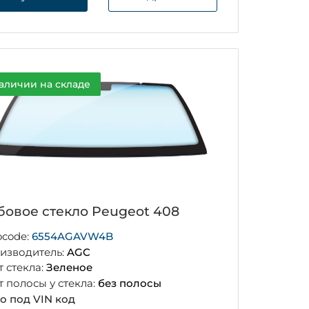
аличии на складе
бовое стекло Peugeot 408
ocode:
6554AGAVW4B
изводитель:
AGC
т стекла:
Зеленое
т полосы у стекла:
без полосы
о под VIN код