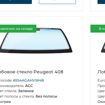
наличии на складе
В н
бовое стекло Peugeot 408
Ло
rocode:
6554AGAHVW4B
Eur
оизводитель:
AGC
Про
ет стекла:
Зеленое
Цве
ет полосы у стекла:
без полосы
Цве
огрев
Окн