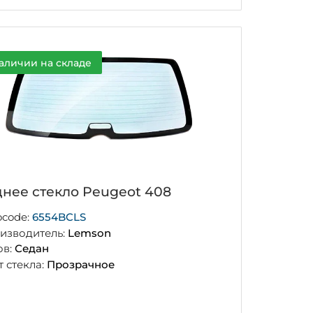
аличии на складе
днее стекло Peugeot 408
ocode:
6554BCLS
изводитель:
Lemson
ов:
Седан
т стекла:
Прозрачное