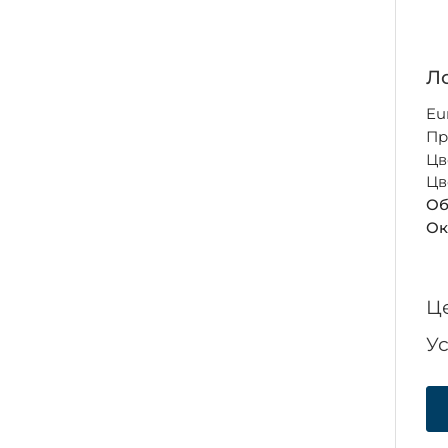
Ло
Eu
Пр
Цв
Цв
Об
Ок
Ц
У