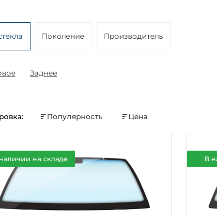
стекла
Поколение
Производитель
овое
Заднее
ровка:
Популярность
Цена
наличии на складе
В н