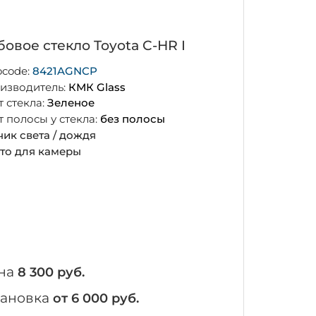
овое стекло Toyota C-HR I
ocode:
8421AGNCP
изводитель:
КМК Glass
т стекла:
Зеленое
т полосы у стекла:
без полосы
чик света / дождя
то для камеры
на
8 300 руб.
тановка
от 6 000 руб.