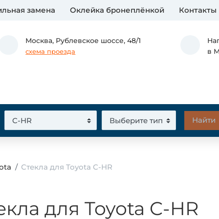
льная замена
Оклейка бронеплёнкой
Контакты
Москва,
Рублевское шоссе, 48/1
На
в 
схема проезда
ota
Стекла для Toyota C-HR
екла для Toyota C-HR