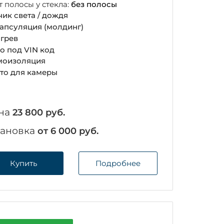
т полосы у стекла:
без полосы
чик света / дождя
апсуляция (молдинг)
грев
о под VIN код
оизоляция
то для камеры
на
23 800 руб.
тановка
от 6 000 руб.
Купить
Подробнее