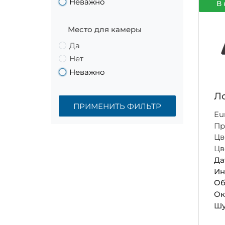
Неважно
В 
Место для камеры
Да
Нет
Неважно
Ло
ПРИМЕНИТЬ ФИЛЬТР
Eu
Пр
Цв
Цв
Да
Ин
Об
Ок
Шу