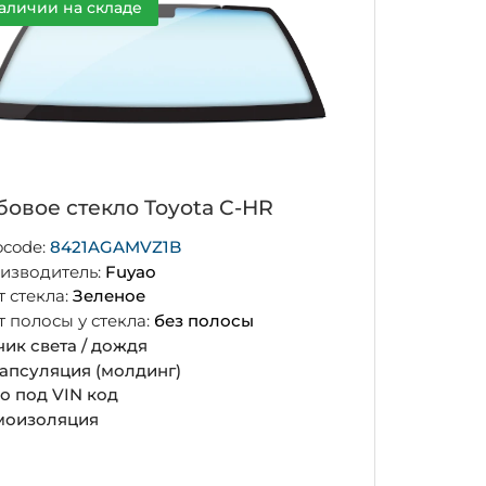
аличии на складе
бовое стекло Toyota C-HR
ocode:
8421AGAMVZ1B
изводитель:
Fuyao
т стекла:
Зеленое
т полосы у стекла:
без полосы
чик света / дождя
апсуляция (молдинг)
о под VIN код
оизоляция