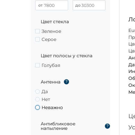
Ло
Цвет стекла
Eu
Зеленое
Пр
Серое
Цв
Цв
Цвет полосы у стекла
Ан
Да
Голубая
Ин
Об
Антенна
?
Ок
Да
Ме
Нет
Неважно
Ц
Антибликовое
?
У
напыление