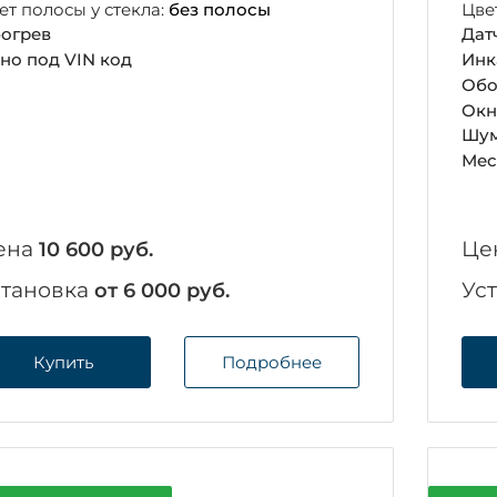
ет полосы у стекла:
без полосы
Цве
огрев
Дат
но под VIN код
Инк
Обо
Окн
Шум
Мес
ена
Це
10 600 руб.
становка
Ус
от 6 000 руб.
Купить
Подробнее