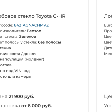
бовое стекло Toyota C-HR
Лоб
rocode:
8421AGNACHMVZ
Eur
оизводитель:
Benson
Про
ет стекла:
Зеленое
Цве
ет полосы у стекла:
без полосы
Цве
тенна
Дат
тчик света / дождя
Мес
капсуляция (молдинг)
огрев
но под VIN код
сто для камеры
ена
Це
21 900 руб.
становка
Ус
от 6 000 руб.