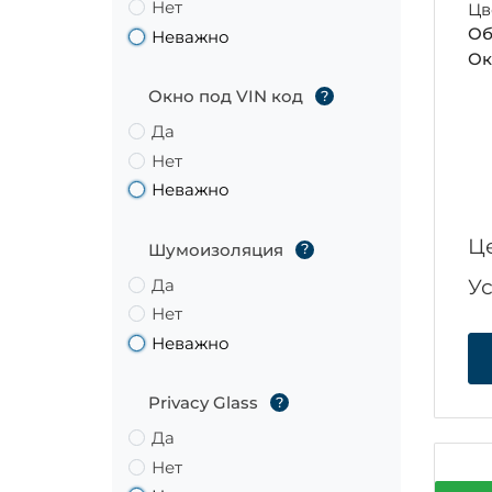
Нет
Цв
Об
Неважно
Ок
Окно под VIN код
?
Да
Нет
Неважно
Ц
Шумоизоляция
?
Да
У
Нет
Неважно
Privacy Glass
?
Да
Нет