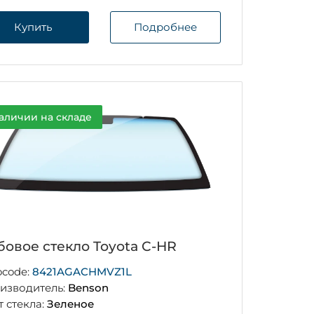
Купить
Подробнее
аличии на складе
бовое стекло Toyota C-HR
ocode:
8421AGACHMVZ1L
изводитель:
Benson
т стекла:
Зеленое