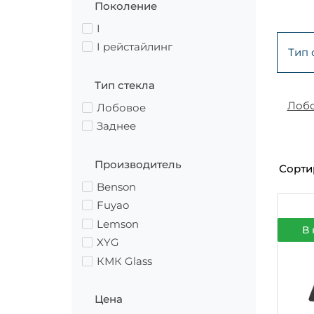
Поколение
I
I рейстайлинг
Тип 
Тип стекла
Лоб
Лобовое
Заднее
Производитель
Сорти
Benson
Fuyao
Lemson
В 
XYG
КМК Glass
Цена