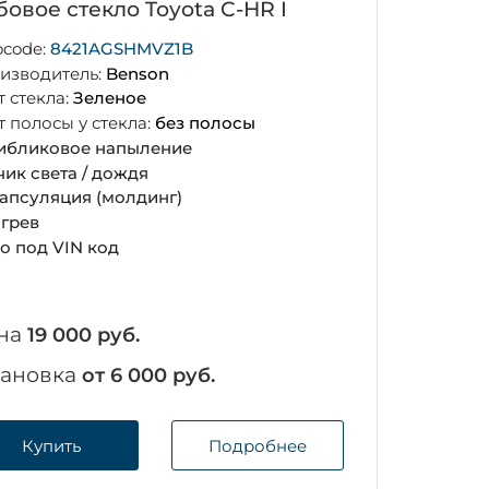
овое стекло Toyota C-HR I
ocode:
8421AGSHMVZ1B
изводитель:
Benson
т стекла:
Зеленое
т полосы у стекла:
без полосы
ибликовое напыление
чик света / дождя
апсуляция (молдинг)
грев
о под VIN код
на
19 000 руб.
тановка
от 6 000 руб.
Купить
Подробнее