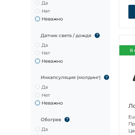
Да
Нет
Неважно
Датчик света / дождя
?
Да
В 
Нет
Неважно
Инкапсуляция (молдинг)
?
Да
Нет
Неважно
Ло
Eu
Обогрев
?
Пр
Да
Цв