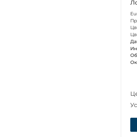
Ло
Eu
Пр
Цв
Цв
Да
Ин
Об
Ок
Ц
У