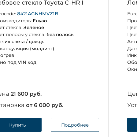
бовое стекло Toyota C-HR I
Лоб
rocode:
8421AGNHMVZ1B
Eur
оизводитель:
Fuyao
Про
ет стекла:
Зеленое
Цве
ет полосы у стекла:
без полосы
Цве
тчик света / дождя
Ант
капсуляция (молдинг)
Дат
огрев
Инк
но под VIN код
Обо
Окн
ена
Це
21 600 руб.
становка
Ус
от 6 000 руб.
Купить
Подробнее