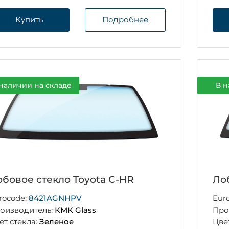
Купить
Подробнее
наличии на складе
В н
бовое стекло Toyota C-HR
Ло
rocode:
8421AGNHPV
Eur
оизводитель:
КМК Glass
Про
ет стекла:
Зеленое
Цве