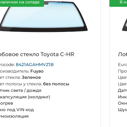
наличии на складе
В н
бовое стекло Toyota C-HR
Ло
rocode:
8421AGAHMVZ1B
Eur
оизводитель:
Fuyao
Про
ет стекла:
Зеленое
Цве
ет полосы у стекла:
без полосы
Цве
тчик света / дождя
Дат
капсуляция (молдинг)
Инк
огрев
Окн
но под VIN код
Шум
моизоляция