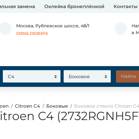
льная замена
Оклейка бронеплёнкой
Контакты
Москва,
Рублевское шоссе, 48/1
На
в 
схема проезда
roen
Citroen C4
Боковые
Боковое стекло Citroen C
itroen C4 (2732RGNH5F