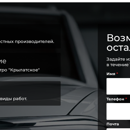
Возм
стных производителей.
ост
Задайте и
ие
в течение
тро "Крылатское"
Имя
виды работ.
Телефон
Почта