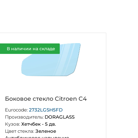
В наличии на складе
Боковое стекло Citroen C4
Eurocode:
2732LGSH5FD
Производитель:
DORAGLASS
Кузов:
Хетчбек - 5 дв.
Цвет стекла:
Зеленое
Антибликовое напыление