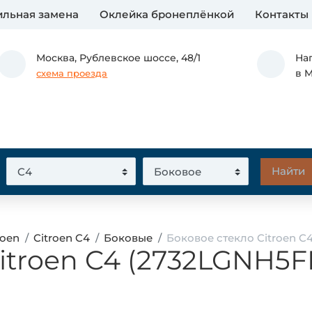
льная замена
Оклейка бронеплёнкой
Контакты
Москва,
Рублевское шоссе, 48/1
На
в 
схема проезда
roen
Citroen C4
Боковые
Боковое стекло Citroen 
Citroen C4 (2732LGNH5