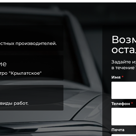
Возм
стных производителей.
ост
Задайте и
ие
в течение
тро "Крылатское"
Имя
виды работ.
Телефон
Почта