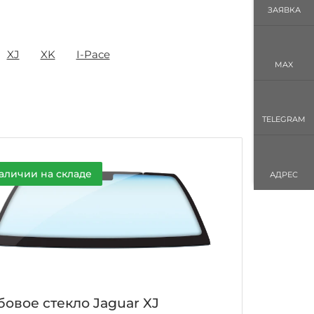
ЗАЯВКА
XJ
XK
I-Pace
MAX
TELEGRAM
аличии на складе
АДРЕС
бовое стекло Jaguar XJ