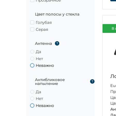
Прозрачное
Цвет полосы у стекла
Голубая
В 
Серая
Антенна
?
Да
Нет
Неважно
Ло
Антибликовое
?
напыление
Eu
Пр
Да
Цв
Нет
Цв
Неважно
Ан
Да