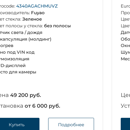
rocode:
4340AGACHMUVZ
Eur
оизводитель:
Fuyao
Про
ет стекла:
Зеленое
Цве
ет полосы у стекла:
без полосы
Цве
тчик света / дождя
Дат
капсуляция (молдинг)
Обо
огрев
Окн
но под VIN код
Шум
моизоляция
Мес
D-дисплей
сто для камеры
ена
Це
49 200 руб.
становка
Ус
от 6 000 руб.
Купить
Подробнее