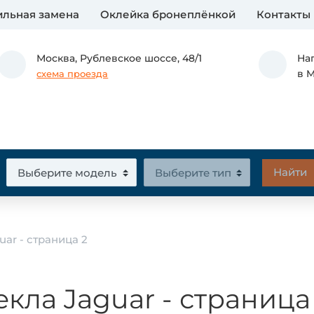
льная замена
Оклейка бронеплёнкой
Контакты
Москва,
Рублевское шоссе, 48/1
На
в 
схема проезда
uar - страница 2
екла Jaguar - страница