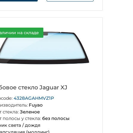
аличии на складе
бовое стекло Jaguar XJ
ocode:
4328AGAHMVZ1P
изводитель:
Fuyao
т стекла:
Зеленое
т полосы у стекла:
без полосы
чик света / дождя
апсуляция (молдинг)