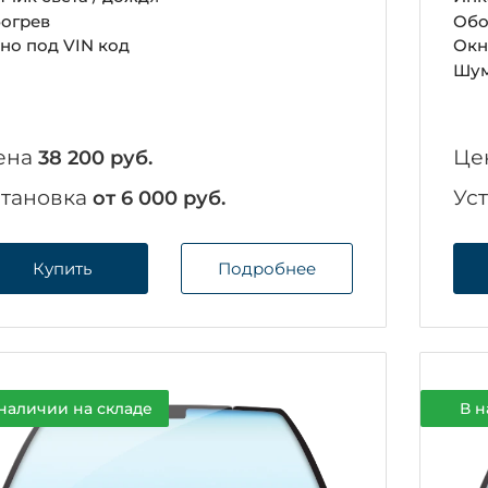
огрев
Обо
но под VIN код
Окн
Шум
ена
Це
38 200 руб.
становка
Ус
от 6 000 руб.
Купить
Подробнее
наличии на складе
В н