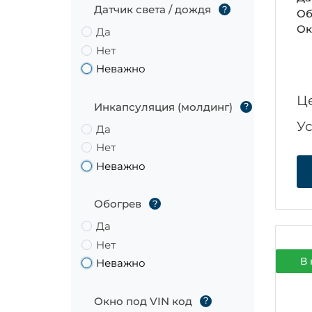
Датчик света / дождя
?
Об
Ок
Да
Нет
Неважно
Ц
Инкапсуляция (молдинг)
?
У
Да
Нет
Неважно
Обогрев
?
Да
Нет
В 
Неважно
Окно под VIN код
?