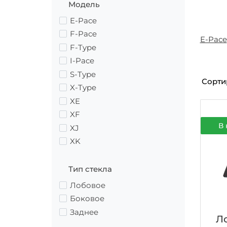
Модель
E-Pace
F-Pace
E-Pace
F-Type
I-Pace
S-Type
Сорти
X-Type
XE
XF
В 
XJ
XK
Тип стекла
Лобовое
Боковое
Заднее
Ло