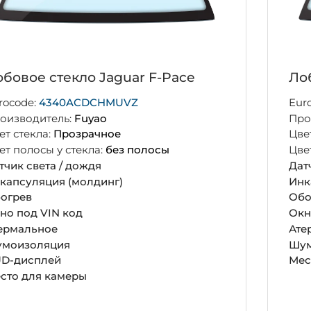
бовое стекло Jaguar F-Pace
Ло
rocode:
4340ACDCHMUVZ
Eur
оизводитель:
Fuyao
Про
ет стекла:
Прозрачное
Цве
ет полосы у стекла:
без полосы
Цве
тчик света / дождя
Дат
капсуляция (молдинг)
Инк
огрев
Обо
но под VIN код
Окн
ермальное
Ате
моизоляция
Шум
D-дисплей
Мес
сто для камеры