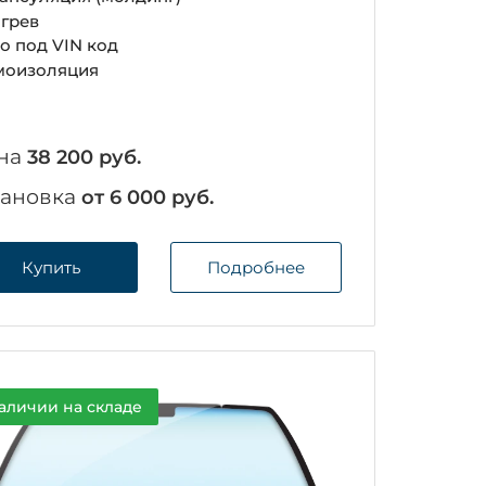
грев
о под VIN код
оизоляция
на
38 200 руб.
тановка
от 6 000 руб.
Купить
Подробнее
аличии на складе