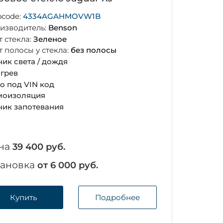
ocode:
4334AGAHMOVW1B
изводитель:
Benson
т стекла:
Зеленое
т полосы у стекла:
без полосы
чик света / дождя
грев
о под VIN код
оизоляция
чик запотевания
на
39 400 руб.
тановка
от 6 000 руб.
Купить
Подробнее