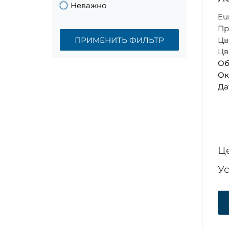
Неважно
Eu
Пр
ПРИМЕНИТЬ ФИЛЬТР
Цв
Цв
Об
Ок
Да
Ц
У