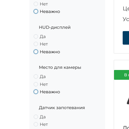
Нет
Ц
Неважно
У
HUD-дисплей
Да
Нет
Неважно
Место для камеры
В 
Да
Нет
Неважно
Датчик запотевания
Да
Нет
Ло