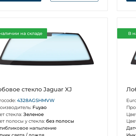
наличии на складе
В н
бовое стекло Jaguar XJ
Ло
rocode:
4328AGSHMVW
Eur
оизводитель:
Fuyao
Про
ет стекла:
Зеленое
Цве
ет полосы у стекла:
без полосы
Цве
тибликовое напыление
Дат
тчик света / дождя
Инк