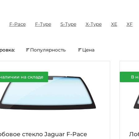
F-Pace
F-Type
S-Type
X-Type
XE
XF
ровка:
Популярность
Цена
наличии на складе
В н
бовое стекло Jaguar F-Pace
Ло