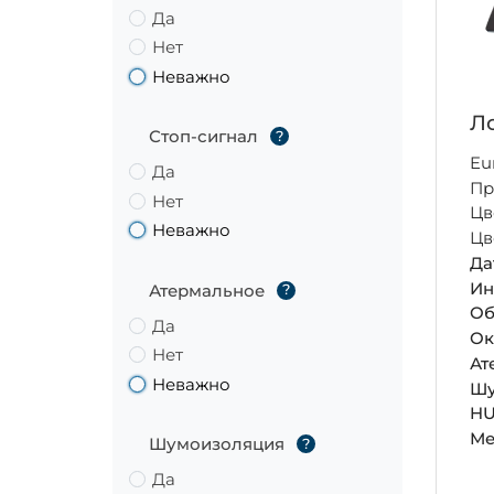
Да
Нет
Неважно
Ло
Стоп-сигнал
?
Eu
Да
Пр
Нет
Цв
Неважно
Цв
Да
Ин
Атермальное
?
Об
Да
Ок
Нет
Ат
Неважно
Шу
HU
Ме
Шумоизоляция
?
Да