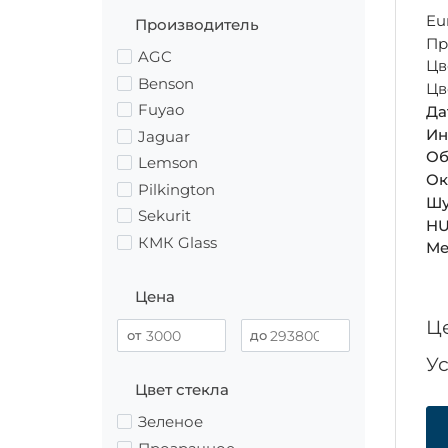
Eu
Производитель
Пр
AGC
Цв
Benson
Цв
Fuyao
Да
Ин
Jaguar
Об
Lemson
Ок
Pilkington
Шу
Sekurit
HU
КМК Glass
Ме
Цена
Ц
У
Цвет стекла
Зеленое