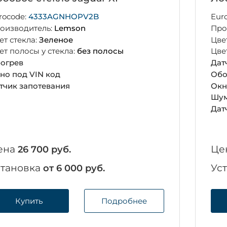
rocode:
4333AGNHOPV2B
Eur
оизводитель:
Lemson
Про
ет стекла:
Зеленое
Цве
ет полосы у стекла:
без полосы
Цве
огрев
Дат
но под VIN код
Обо
тчик запотевания
Окн
Шум
Дат
ена
Це
26 700 руб.
становка
Ус
от 6 000 руб.
Купить
Подробнее