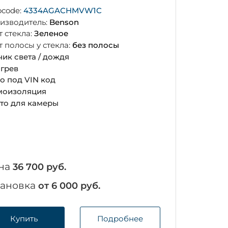
ocode:
4334AGACHMVW1C
изводитель:
Benson
т стекла:
Зеленое
т полосы у стекла:
без полосы
чик света / дождя
грев
о под VIN код
оизоляция
то для камеры
на
36 700 руб.
тановка
от 6 000 руб.
Купить
Подробнее