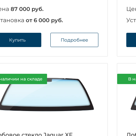
ена
Це
87 000 руб.
становка
Ус
от 6 000 руб.
Купить
Подробнее
наличии на складе
В н
бовое стекло Jaguar XF
Ло