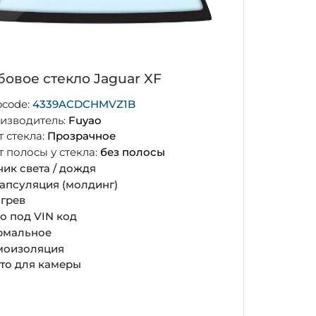
бовое стекло Jaguar XF
ocode:
4339ACDCHMVZ1B
изводитель:
Fuyao
т стекла:
Прозрачное
т полосы у стекла:
без полосы
чик света / дождя
апсуляция (молдинг)
грев
о под VIN код
рмальное
оизоляция
то для камеры