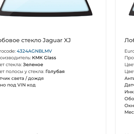
бовое стекло Jaguar XJ
Ло
rocode:
4324AGNBLMV
Eur
оизводитель:
КМК Glass
Про
ет стекла:
Зеленое
Цве
ет полосы у стекла:
Голубая
Цве
тчик света / дождя
Ант
но под VIN код
Дат
Инк
Обо
Окн
Мес