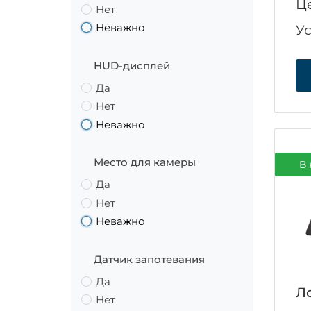
Ц
Нет
Неважно
У
HUD-дисплей
Да
Нет
Неважно
Место для камеры
В 
Да
Нет
Неважно
Датчик запотевания
Да
Ло
Нет