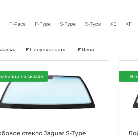
F-Pace
F-Type
S-Type
X-Type
XE
XF
ровка:
Популярность
Цена
наличии на складе
В н
бовое стекло Jaguar S-Type
Ло