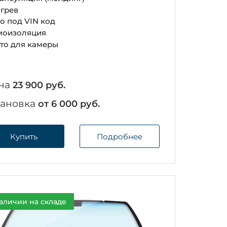
грев
о под VIN код
оизоляция
то для камеры
на
23 900 руб.
тановка
от 6 000 руб.
Купить
Подробнее
аличии на складе