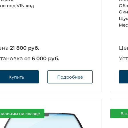
но под VIN код
Обо
Окн
Шум
Мес
ена
Це
21 800 руб.
становка
Ус
от 6 000 руб.
Купить
Подробнее
наличии на складе
В н