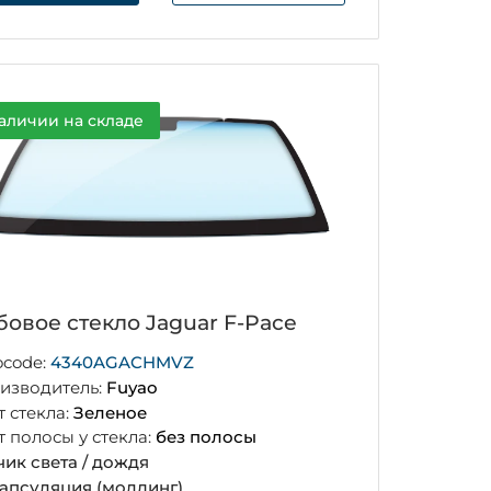
аличии на складе
бовое стекло Jaguar F-Pace
ocode:
4340AGACHMVZ
изводитель:
Fuyao
т стекла:
Зеленое
т полосы у стекла:
без полосы
чик света / дождя
апсуляция (молдинг)