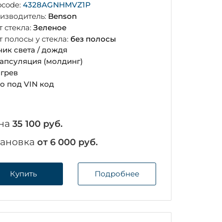
ocode:
4328AGNHMVZ1P
изводитель:
Benson
т стекла:
Зеленое
т полосы у стекла:
без полосы
чик света / дождя
апсуляция (молдинг)
грев
о под VIN код
на
35 100 руб.
тановка
от 6 000 руб.
Купить
Подробнее