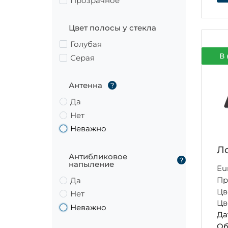
Прозрачное
Цвет полосы у стекла
Голубая
В 
Серая
Антенна
?
Да
Нет
Неважно
Ло
Антибликовое
?
напыление
Eu
Пр
Да
Цв
Нет
Цв
Неважно
Да
Об