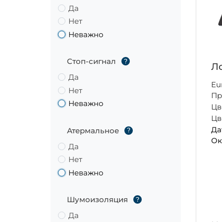
Да
Нет
Неважно
Стоп-сигнал
?
Ло
Да
Eu
Нет
Пр
Неважно
Цв
Цв
Да
Атермальное
?
Ок
Да
Нет
Неважно
Шумоизоляция
?
Да