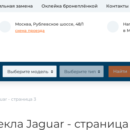
льная замена
Оклейка бронеплёнкой
Контакты
Москва,
Рублевское шоссе, 48/1
На
в 
схема проезда
uar - страница 3
екла Jaguar - страница