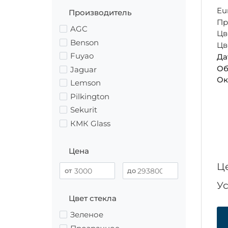
Eu
Производитель
Пр
AGC
Цв
Benson
Цв
Fuyao
Да
Об
Jaguar
Ок
Lemson
Pilkington
Sekurit
КМК Glass
Цена
Ц
У
Цвет стекла
Зеленое