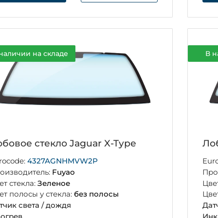
наличии на складе
В н
бовое стекло Jaguar X-Type
Ло
rocode:
4327AGNHMVW2P
Eur
оизводитель:
Fuyao
Про
ет стекла:
Зеленое
Цве
ет полосы у стекла:
без полосы
Цве
тчик света / дождя
Дат
огрев
Инк