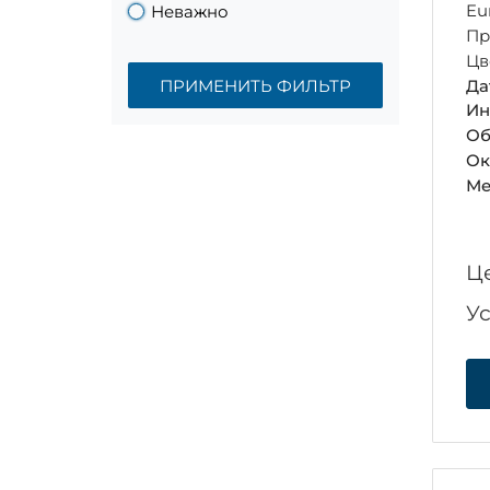
Eu
Неважно
Пр
Цв
ПРИМЕНИТЬ ФИЛЬТР
Да
Ин
Об
Ок
Ме
Ц
У