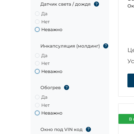
Датчик света / дождя
?
Ок
Да
Нет
Неважно
Инкапсуляция (молдинг)
?
Ц
Да
У
Нет
Неважно
Обогрев
?
Да
Нет
Неважно
В 
Окно под VIN код
?