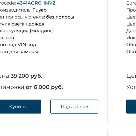
rocode:
4341AGRCHMVZ
Eur
оизводитель:
Fuyao
Про
ет полосы у стекла:
без полосы
Цве
тчик света / дождя
Цве
капсуляция (молдинг)
Дат
огрев
Инк
но под VIN код
Обо
сто для камеры
Окн
ена
Це
39 200 руб.
становка
Ус
от 6 000 руб.
Купить
Подробнее