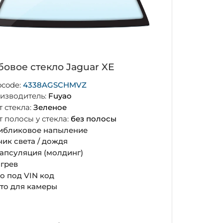
бовое стекло Jaguar XE
ocode:
4338AGSCHMVZ
изводитель:
Fuyao
т стекла:
Зеленое
т полосы у стекла:
без полосы
ибликовое напыление
чик света / дождя
апсуляция (молдинг)
грев
о под VIN код
то для камеры