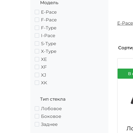
Модель
E-Pace
F-Pace
E-Pace
F-Type
I-Pace
S-Type
Сорти
X-Type
XE
XF
В 
XJ
XK
Тип стекла
Лобовое
Боковое
Заднее
Ло