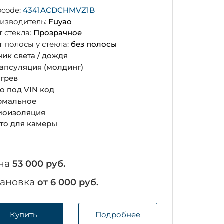
ocode:
4341ACDCHMVZ1B
изводитель:
Fuyao
т стекла:
Прозрачное
т полосы у стекла:
без полосы
чик света / дождя
апсуляция (молдинг)
грев
о под VIN код
рмальное
оизоляция
то для камеры
на
53 000 руб.
тановка
от 6 000 руб.
Купить
Подробнее