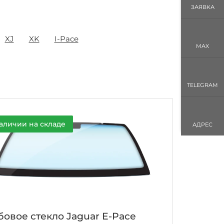
ЗАЯВКА
XJ
XK
I-Pace
MAX
TELEGRAM
аличии на складе
АДРЕС
бовое стекло Jaguar E-Pace