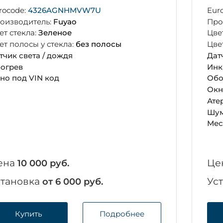
rocode:
4326AGNHMVW7U
Eur
оизводитель:
Fuyao
Про
ет стекла:
Зеленое
Цве
ет полосы у стекла:
без полосы
Цве
тчик света / дождя
Дат
огрев
Инк
но под VIN код
Обо
Окн
Ате
Шум
Мес
ена
Це
10 000 руб.
становка
Ус
от 6 000 руб.
Купить
Подробнее