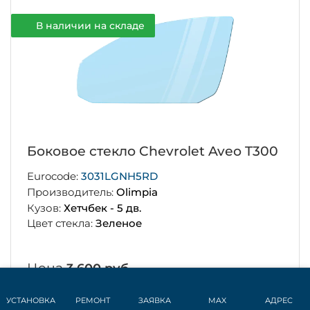
В наличии на складе
Боковое стекло Chevrolet Aveo T300
Eurocode:
3031LGNH5RD
Производитель:
Olimpia
Кузов:
Хетчбек - 5 дв.
Цвет стекла:
Зеленое
Цена
3 600 руб.
Установка
от 5 000 руб.
УСТАНОВКА
РЕМОНТ
ЗАЯВКА
MAX
АДРЕС