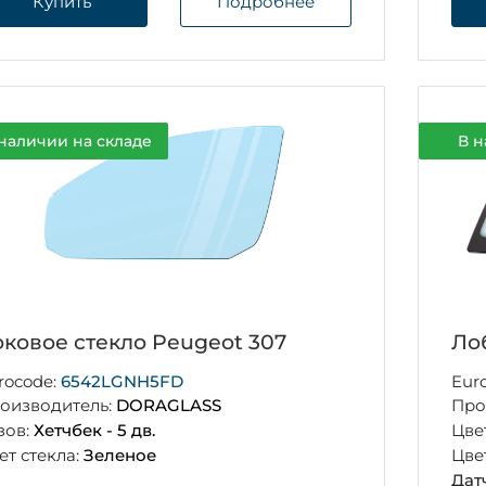
Купить
Подробнее
наличии на складе
В н
ковое стекло Peugeot 307
Ло
rocode:
6542LGNH5FD
Eur
оизводитель:
DORAGLASS
Про
зов:
Хетчбек - 5 дв.
Цве
ет стекла:
Зеленое
Цве
Дат