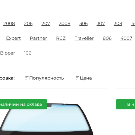
2008
206
207
3008
306
307
308
4
Expert
Partner
RCZ
Traveller
806
4007
Bipper
106
ровка:
Популярность
Цена
наличии на складе
В н