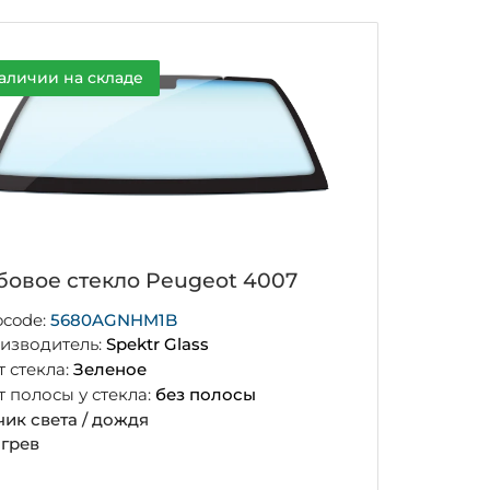
аличии на складе
бовое стекло Peugeot 4007
ocode:
5680AGNHM1B
изводитель:
Spektr Glass
т стекла:
Зеленое
т полосы у стекла:
без полосы
чик света / дождя
грев