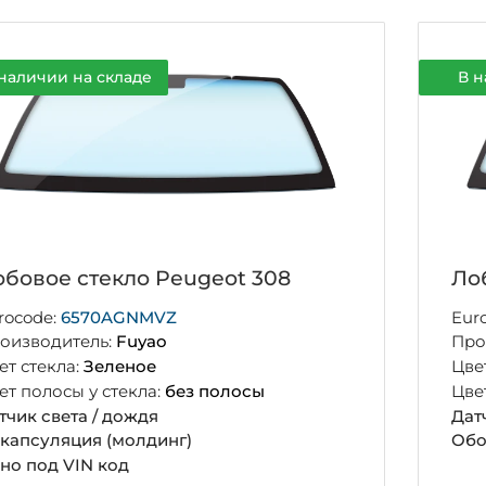
наличии на складе
В н
бовое стекло Peugeot 308
Ло
rocode:
6570AGNMVZ
Eur
оизводитель:
Fuyao
Про
ет стекла:
Зеленое
Цве
ет полосы у стекла:
без полосы
Цве
тчик света / дождя
Дат
капсуляция (молдинг)
Обо
но под VIN код