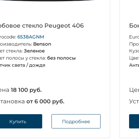
бовое стекло Peugeot 406
Бо
rocode:
6538AGNM
Eur
оизводитель:
Benson
Про
ет стекла:
Зеленое
Куз
ет полосы у стекла:
без полосы
Цве
тчик света / дождя
Ант
ена
Це
18 100 руб.
становка
Ус
от 6 000 руб.
Купить
Подробнее