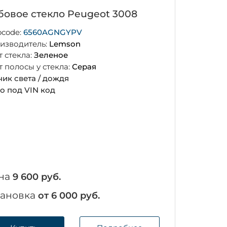
бовое стекло Peugeot 3008
ocode:
6560AGNGYPV
изводитель:
Lemson
т стекла:
Зеленое
т полосы у стекла:
Серая
чик света / дождя
о под VIN код
на
9 600 руб.
тановка
от 6 000 руб.