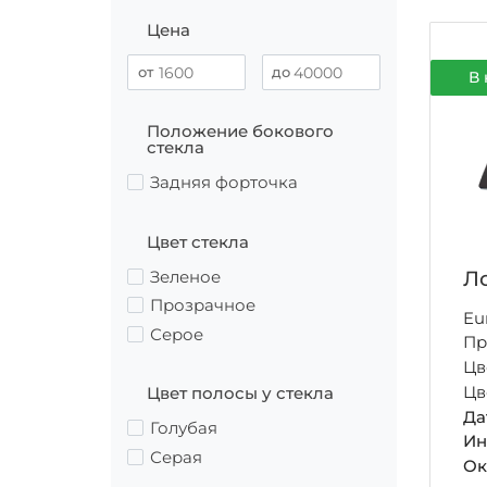
Цена
В 
Положение бокового
стекла
Задняя форточка
Цвет стекла
Ло
Зеленое
Прозрачное
Eu
Серое
Пр
Цв
Цв
Цвет полосы у стекла
Да
Голубая
Ин
Серая
Ок