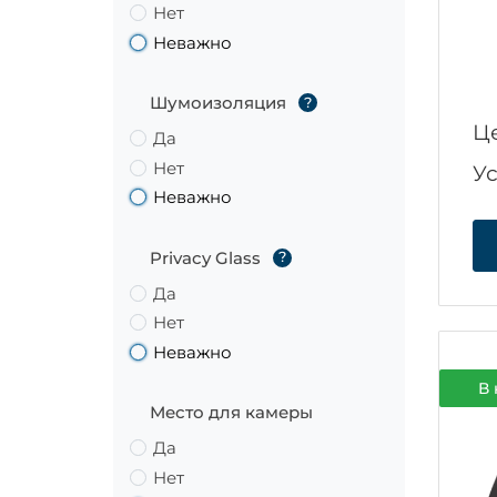
Нет
Неважно
Шумоизоляция
?
Ц
Да
Нет
У
Неважно
Privacy Glass
?
Да
Нет
Неважно
В 
Место для камеры
Да
Нет