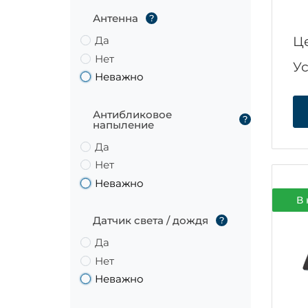
Антенна
?
Ц
Да
Нет
У
Неважно
Антибликовое
?
напыление
Да
Нет
Неважно
В 
Датчик света / дождя
?
Да
Нет
Неважно