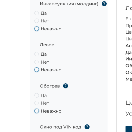
Инкапсуляция (молдинг)
?
Ло
Да
Eu
Нет
Пр
Неважно
Цв
Цв
Левое
Ан
Да
Да
Ин
Нет
Об
Неважно
Ок
Ме
Обогрев
?
Да
Ц
Нет
Неважно
У
Окно под VIN код
?