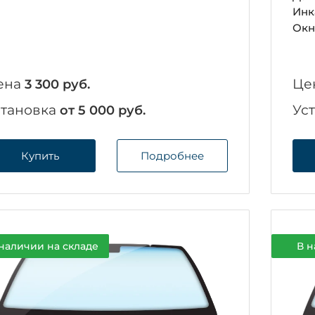
Инк
Окн
ена
Це
3 300 руб.
становка
Ус
от 5 000 руб.
Купить
Подробнее
наличии на складе
В н