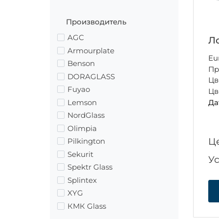
Производитель
AGC
Ло
Armourplate
Eu
Benson
Пр
DORAGLASS
Цв
Fuyao
Цв
Lemson
Да
NordGlass
Olimpia
Ц
Pilkington
Sekurit
У
Spektr Glass
Splintex
XYG
КМК Glass