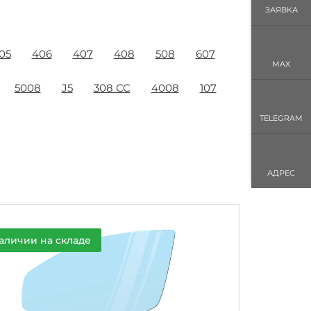
ЗАЯВКА
05
406
407
408
508
607
MAX
5008
J5
308 CC
4008
107
TELEGRAM
АДРЕС
аличии на складе