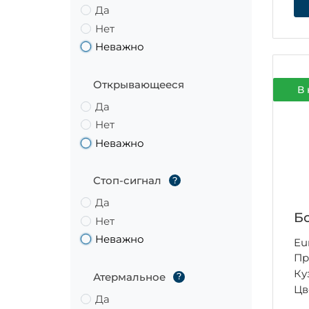
Да
Нет
Неважно
Открывающееся
В 
Да
Нет
Неважно
Стоп-сигнал
?
Да
Бо
Нет
Неважно
Eu
Пр
Ку
Атермальное
?
Цв
Да