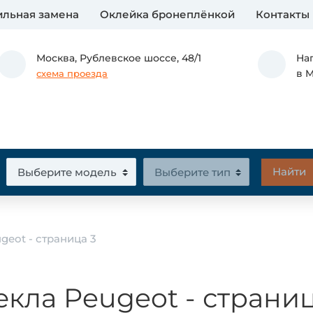
льная замена
Оклейка бронеплёнкой
Контакты
Москва,
Рублевское шоссе, 48/1
На
в 
схема проезда
geot - страница 3
екла Peugeot - страниц