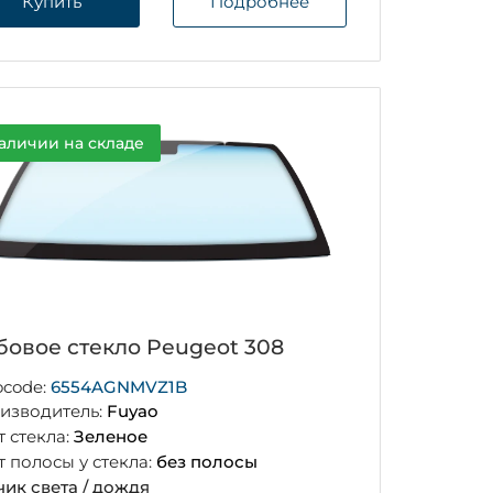
Купить
Подробнее
аличии на складе
бовое стекло Peugeot 308
ocode:
6554AGNMVZ1B
изводитель:
Fuyao
т стекла:
Зеленое
т полосы у стекла:
без полосы
чик света / дождя