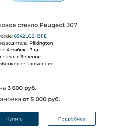
ковое стекло Peugeot 307
ocode:
6542LGSH3FD
изводитель:
Pilkington
ов:
Хетчбек - 3 дв.
т стекла:
Зеленое
ибликовое напыление
на
3 600 руб.
тановка
от 5 000 руб.
Купить
Подробнее