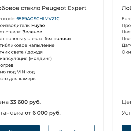
бовое стекло Peugeot Expert
Ло
rocode:
6569AGSCHIMVZ1C
Eur
оизводитель:
Fuyao
Про
ет стекла:
Зеленое
Цве
ет полосы у стекла:
без полосы
Цве
тибликовое напыление
Дат
тчик света / дождя
Окн
капсуляция (молдинг)
огрев
но под VIN код
сто для камеры
ена
Це
33 600 руб.
становка
Ус
от 6 000 руб.